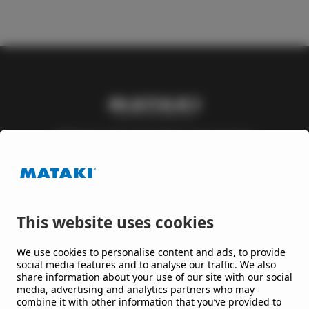
Mataki är ett varumärke inom Nordic
Waterproofing Group, en av Europas ledande
leverantörer av takpapp och membran till tak och
byggnader, som utvecklar lösningar till offentliga
och kommersiella byggnader och anläggningar.
This website uses cookies
Håll mig uppdaterad
We use cookies to personalise content and ads, to provide
social media features and to analyse our traffic. We also
share information about your use of our site with our social
Jag vill gärna få nyheter från er.
media, advertising and analytics partners who may
combine it with other information that you’ve provided to