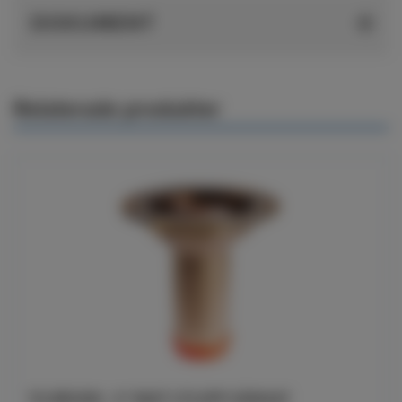
DOKUMENT
Relaterade produkter
TG-BRUNN - 4" RAKT UTLOPP GÄNGAT