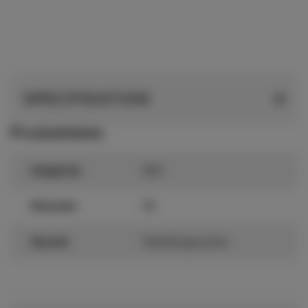
SPECIFIKATION
Produktdata
Längd (m)
300
Diameter
110
Garanti
Tätskiktsgarantier