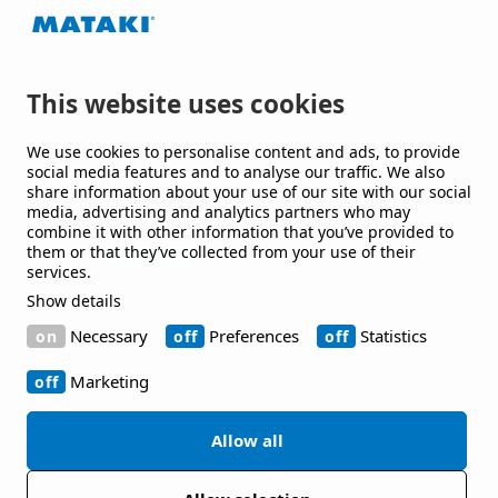
leverantörer av takpapp och membran till tak och
byggnader, som utvecklar lösningar till offentliga
och kommersiella byggnader och anläggningar.
This website uses cookies
Håll mig uppdaterad
We use cookies to personalise content and ads, to provide
social media features and to analyse our traffic. We also
share information about your use of our site with our social
Jag vill gärna få nyheter från er.
media, advertising and analytics partners who may
combine it with other information that you’ve provided to
them or that they’ve collected from your use of their
services.
Show details
Kontakt
Necessary
Preferences
Statistics
Bruksgatan 42 263 39 Höganäs
Marketing
+46 42-33 40 00
Allow all