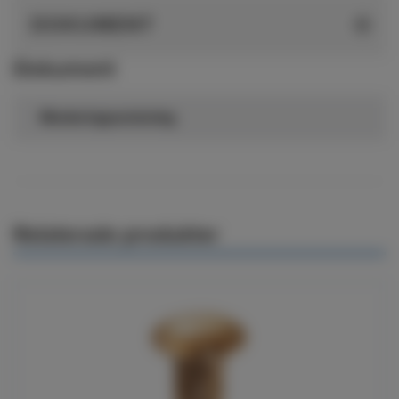
DOKUMENT
Dokument
Monteringsanvisning
Relaterade produkter