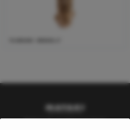
TG-BRUNN - RENSSIL 4"
Mataki är ett varumärke inom Nordic
Waterproofing Group, en av Europas ledande