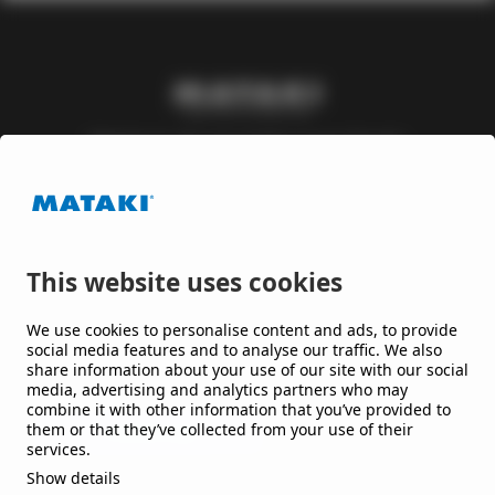
Mataki är ett varumärke inom Nordic
Waterproofing Group, en av Europas ledande
leverantörer av takpapp och membran till tak och
byggnader, som utvecklar lösningar till offentliga
och kommersiella byggnader och anläggningar.
This website uses cookies
Håll mig uppdaterad
We use cookies to personalise content and ads, to provide
social media features and to analyse our traffic. We also
share information about your use of our site with our social
Jag vill gärna få nyheter från er.
media, advertising and analytics partners who may
combine it with other information that you’ve provided to
them or that they’ve collected from your use of their
services.
Show details