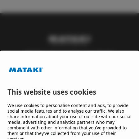
Mataki är ett varumärke inom Nordic
Waterproofing Group, en av Europas ledande
leverantörer av takpapp och membran till tak och
byggnader, som utvecklar lösningar till offentliga
och kommersiella byggnader och anläggningar.
This website uses cookies
Håll mig uppdaterad
We use cookies to personalise content and ads, to provide
social media features and to analyse our traffic. We also
share information about your use of our site with our social
Jag vill gärna få nyheter från er.
media, advertising and analytics partners who may
combine it with other information that you’ve provided to
them or that they’ve collected from your use of their
services.