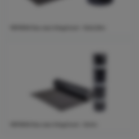
YEP3500 Duo utan frilagd kant - 12x0,25m
YEP3500 Duo utan frilagd kant - 12x1m