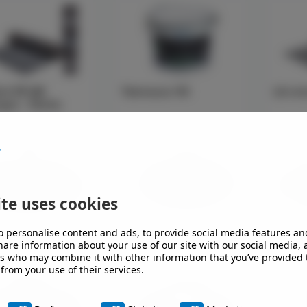
ch FR QR
Takmassa 10l
LA-rem
rgrå - 7,5x1m
te uses cookies
os EPDM 50-60
Takstos EPDM 130-140
Takst
o personalise content and ads, to provide social media features an
share information about your use of our site with our social media,
rs who may combine it with other information that you’ve provided 
 from your use of their services.