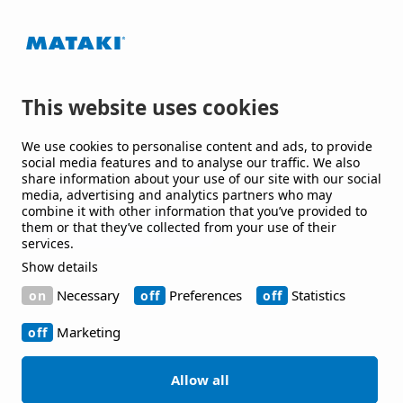
Waterproofing Group, en av Europas ledande
leverantörer av takpapp och membran till tak och
byggnader, som utvecklar lösningar till offentliga
och kommersiella byggnader och anläggningar.
This website uses cookies
Håll mig uppdaterad
We use cookies to personalise content and ads, to provide
social media features and to analyse our traffic. We also
share information about your use of our site with our social
Jag vill gärna få nyheter från er.
media, advertising and analytics partners who may
combine it with other information that you’ve provided to
them or that they’ve collected from your use of their
services.
Show details
Kontakt
Necessary
Preferences
Statistics
Bruksgatan 42 263 39 Höganäs
Marketing
+46 42-33 40 00
Allow all