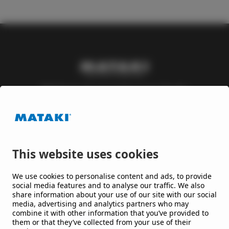
Mataki är ett varumärke inom Nordic
Waterproofing Group, en av Europas ledande
leverantörer av takpapp och membran till tak och
byggnader, som utvecklar lösningar till offentliga
och kommersiella byggnader och anläggningar.
This website uses cookies
Håll mig uppdaterad
We use cookies to personalise content and ads, to provide
social media features and to analyse our traffic. We also
share information about your use of our site with our social
Jag vill gärna få nyheter från er.
media, advertising and analytics partners who may
combine it with other information that you’ve provided to
them or that they’ve collected from your use of their