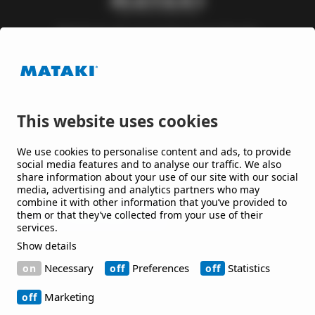
Mataki är ett varumärke inom Nordic
Waterproofing Group, en av Europas ledande
leverantörer av takpapp och membran till tak och
byggnader, som utvecklar lösningar till offentliga
och kommersiella byggnader och anläggningar.
This website uses cookies
Håll mig uppdaterad
We use cookies to personalise content and ads, to provide
social media features and to analyse our traffic. We also
share information about your use of our site with our social
Jag vill gärna få nyheter från er.
media, advertising and analytics partners who may
combine it with other information that you’ve provided to
them or that they’ve collected from your use of their
services.
Show details
Kontakt
Necessary
Preferences
Statistics
Bruksgatan 42 263 39 Höganäs
Marketing