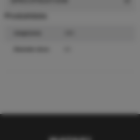
SPECIFIKATION
Produktdata
Längd (mm)
260
Diameter skruv
6,1