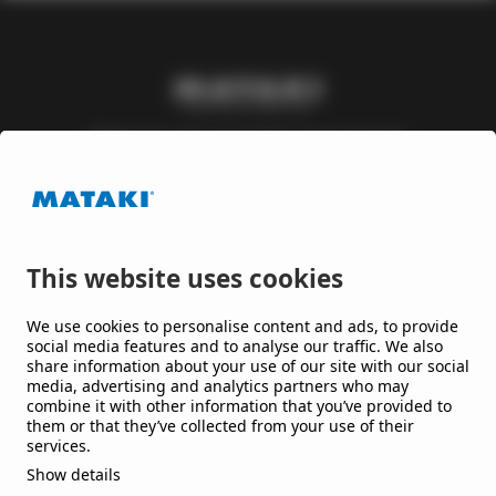
Mataki är ett varumärke inom Nordic
Waterproofing Group, en av Europas ledande
leverantörer av takpapp och membran till tak och
byggnader, som utvecklar lösningar till offentliga
och kommersiella byggnader och anläggningar.
This website uses cookies
Håll mig uppdaterad
We use cookies to personalise content and ads, to provide
social media features and to analyse our traffic. We also
share information about your use of our site with our social
Jag vill gärna få nyheter från er.
media, advertising and analytics partners who may
combine it with other information that you’ve provided to
them or that they’ve collected from your use of their
services.
Show details