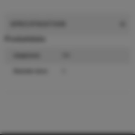
SPECIFIKATION
Produktdata
Längd (mm)
100
Diameter skruv
5