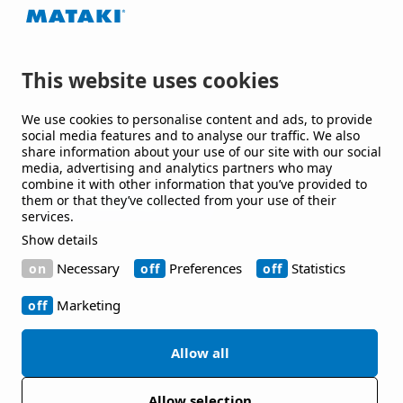
leverantörer av takpapp och membran till tak och
byggnader, som utvecklar lösningar till offentliga
och kommersiella byggnader och anläggningar.
This website uses cookies
Håll mig uppdaterad
We use cookies to personalise content and ads, to provide
social media features and to analyse our traffic. We also
share information about your use of our site with our social
Jag vill gärna få nyheter från er.
media, advertising and analytics partners who may
combine it with other information that you’ve provided to
them or that they’ve collected from your use of their
services.
Show details
Kontakt
Necessary
Preferences
Statistics
Bruksgatan 42 263 39 Höganäs
Marketing
+46 42-33 40 00
Allow all
Allow selection