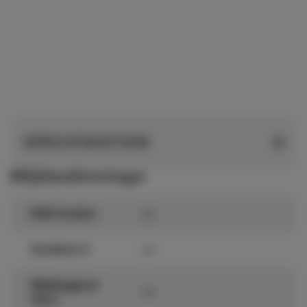
SPECIFIKATION
Miljöbedömningar
BVB Undviks
Ja
Sundahus C
Ja
Miljöbyggnad
Ja
Silver