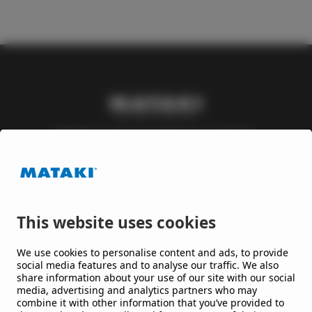
Mataki är ett varumärke inom Nordic
Waterproofing Group, en av Europas ledande
leverantörer av takpapp och membran till tak och
byggnader, som utvecklar lösningar till offentliga
och kommersiella byggnader och anläggningar.
This website uses cookies
Håll mig uppdaterad
We use cookies to personalise content and ads, to provide
social media features and to analyse our traffic. We also
share information about your use of our site with our social
Jag vill gärna få nyheter från er.
media, advertising and analytics partners who may
combine it with other information that you’ve provided to