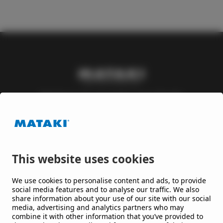
Mataki är ett varumärke inom Nordic
Waterproofing Group, en av Europas ledande
leverantörer av takpapp och membran till tak och
byggnader, som utvecklar lösningar till offentliga
och kommersiella byggnader och anläggningar.
This website uses cookies
Håll mig uppdaterad
We use cookies to personalise content and ads, to provide
social media features and to analyse our traffic. We also
share information about your use of our site with our social
Jag vill gärna få nyheter från er.
media, advertising and analytics partners who may
combine it with other information that you’ve provided to