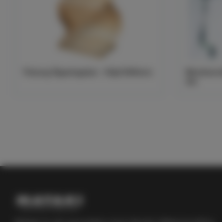
Träsarg Öppningsbar - Höjd 500mm
Manöverst
3m