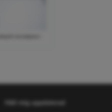
ång för skruvöppnare -
Håll mig uppdaterad