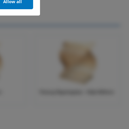
Allow all
m
Träsarg Öppningsbar - Höjd 300mm