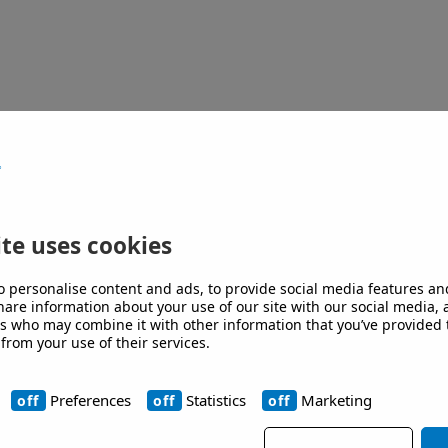
te uses cookies
00
o personalise content and ads, to provide social media features an
share information about your use of our site with our social media,
00
rs who may combine it with other information that you’ve provided 
 from your use of their services.
ä
Preferences
Statistics
Marketing