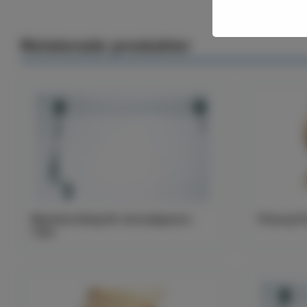
Relaterade produkter
Manöverstång för skruvöppnare -
Träsarg F
1,5m