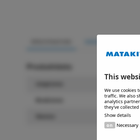
SPECIFIKATION
DOKUMENT
Produktdata
This websi
Längd (mm)
6
We use cookies t
traffic. We also 
Bredd (mm)
6
analytics partne
they’ve collected
Show details
Stomme
Tr
Necessary