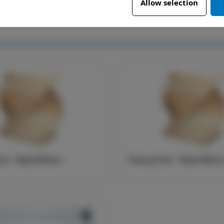
Allow selection
ast - Höjd 500mm
Träsarg Fast - Höjd 300m