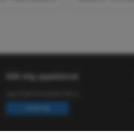
Håll mig uppdaterad
Jag vill gärna få nyheter från er.