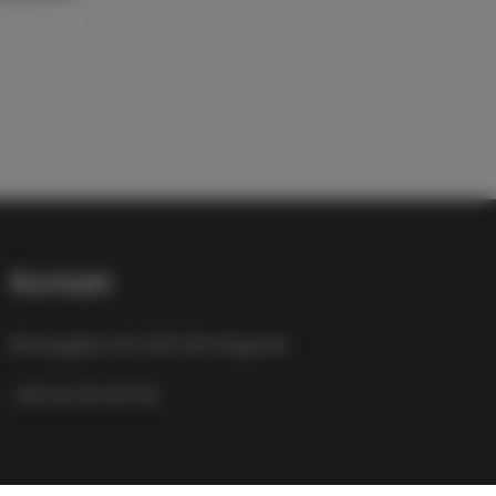
Kontakt
Bruksgatan 42 263 39 Höganäs
+46 42-33 40 00