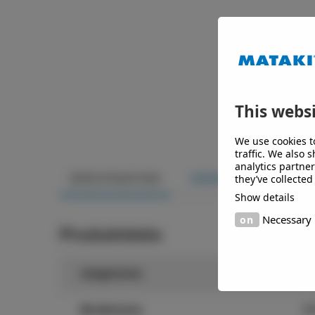
This websi
We use cookies t
traffic. We also 
analytics partne
they’ve collected
SPECIFIKATION
DOKUMENT
Show details
Necessary
Produktdata
Längd (mm)
8
Bredd (mm)
8