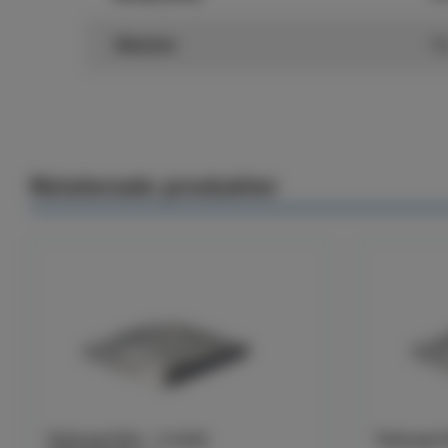
Stomme
Tr
Relaterade produkter
Takkupol Klar - 2-skikt
Takkupol 