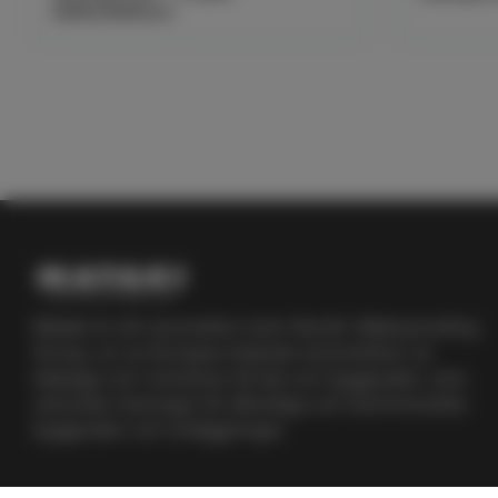
1000x1000mm
Mataki är ett varumärke inom Nordic Waterproofing
Group, en av Europas ledande leverantörer av
takpapp och membran till tak och byggnader, som
utvecklar lösningar till offentliga och kommersiella
byggnader och anläggningar.