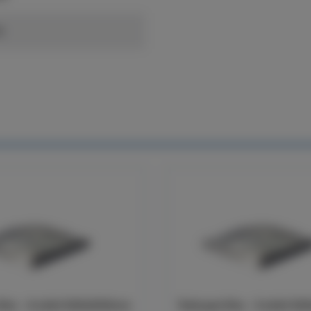
ä
Klar - 4-skikt 520x520mm
Takkupol Klar - 3-skikt 