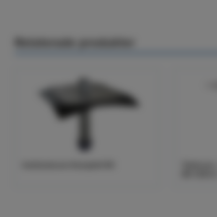
Relaterade produkter
Insticksbrunn Komplett 90
Takbrunn -
EN 1253-