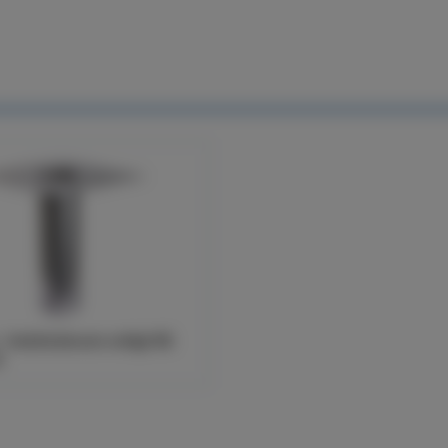
 Insticksbrunn enligt SS
2