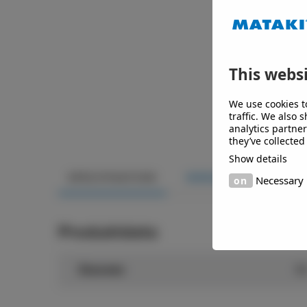
This websi
We use cookies t
traffic. We also 
analytics partne
they’ve collected
Show details
SPECIFIKATION
DOKUMENT
DIM
Necessary
Produktdata
Diameter
9