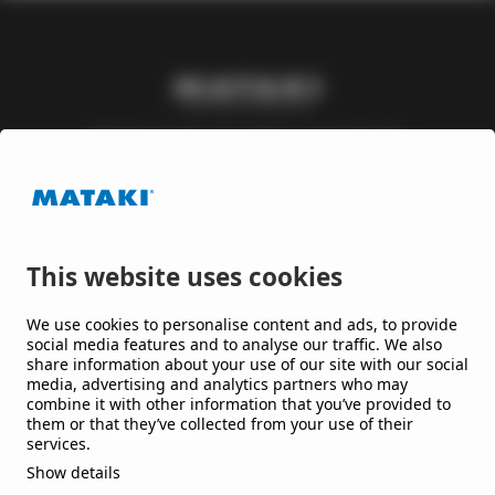
Mataki är ett varumärke inom Nordic
Waterproofing Group, en av Europas ledande
leverantörer av takpapp och membran till tak och
byggnader, som utvecklar lösningar till offentliga
och kommersiella byggnader och anläggningar.
This website uses cookies
Håll mig uppdaterad
We use cookies to personalise content and ads, to provide
social media features and to analyse our traffic. We also
share information about your use of our site with our social
Jag vill gärna få nyheter från er.
media, advertising and analytics partners who may
combine it with other information that you’ve provided to
them or that they’ve collected from your use of their
services.
Show details