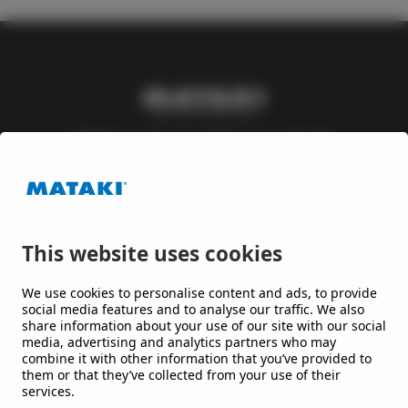
Mataki är ett varumärke inom Nordic
Waterproofing Group, en av Europas ledande
leverantörer av takpapp och membran till tak och
byggnader, som utvecklar lösningar till offentliga
och kommersiella byggnader och anläggningar.
This website uses cookies
Håll mig uppdaterad
We use cookies to personalise content and ads, to provide
social media features and to analyse our traffic. We also
share information about your use of our site with our social
Jag vill gärna få nyheter från er.
media, advertising and analytics partners who may
combine it with other information that you’ve provided to
them or that they’ve collected from your use of their
services.