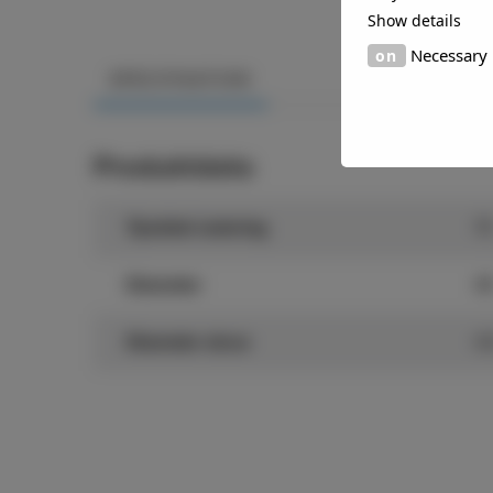
Show details
Necessary
SPECIFIKATION
Produktdata
Tjocklek isolering
7
Diameter
4
Diameter skruv
4,