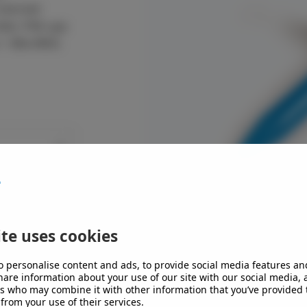
ning
tekniskt
smaterial
ationer
Solar
Listtak
ndeln
de: Plåt upp
AD
 + Bits-M6S.
ingar
Gröna Tak
ning
ningstexter
reprenörer
us
frågor
te uses cookies
o personalise content and ads, to provide social media features an
share information about your use of our site with our social media,
rs who may combine it with other information that you’ve provided 
 from your use of their services.