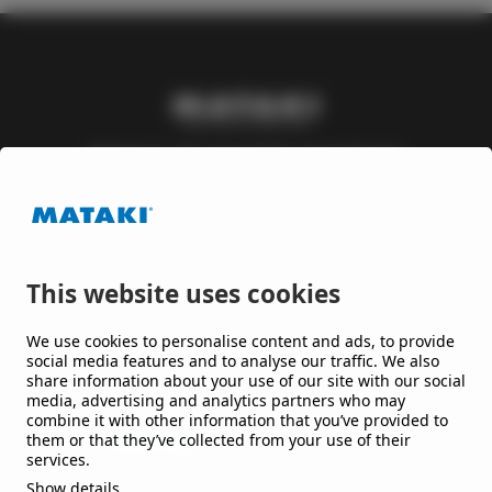
Mataki är ett varumärke inom Nordic
Waterproofing Group, en av Europas ledande
leverantörer av takpapp och membran till tak och
byggnader, som utvecklar lösningar till offentliga
och kommersiella byggnader och anläggningar.
This website uses cookies
Håll mig uppdaterad
We use cookies to personalise content and ads, to provide
social media features and to analyse our traffic. We also
share information about your use of our site with our social
Jag vill gärna få nyheter från er.
media, advertising and analytics partners who may
combine it with other information that you’ve provided to
them or that they’ve collected from your use of their
services.
Show details