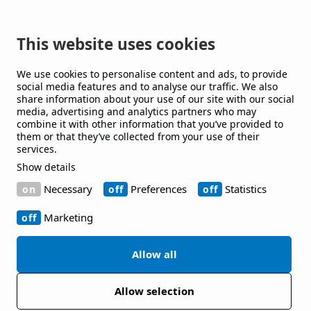
byggnader, som utvecklar lösningar till offentliga
och kommersiella byggnader och anläggningar.
This website uses cookies
Håll mig uppdaterad
We use cookies to personalise content and ads, to provide
social media features and to analyse our traffic. We also
share information about your use of our site with our social
Jag vill gärna få nyheter från er.
media, advertising and analytics partners who may
combine it with other information that you’ve provided to
them or that they’ve collected from your use of their
services.
Show details
Kontakt
Necessary
Preferences
Statistics
Bruksgatan 42 263 39 Höganäs
Marketing
+46 42-33 40 00
Allow all
Allow selection