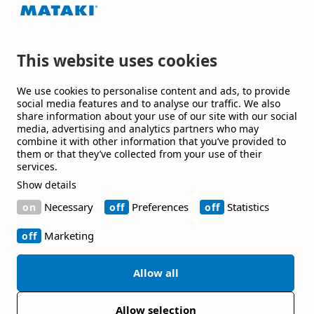
leverantörer av takpapp och membran till tak och
byggnader, som utvecklar lösningar till offentliga
och kommersiella byggnader och anläggningar.
This website uses cookies
Håll mig uppdaterad
We use cookies to personalise content and ads, to provide
social media features and to analyse our traffic. We also
share information about your use of our site with our social
Jag vill gärna få nyheter från er.
media, advertising and analytics partners who may
combine it with other information that you’ve provided to
them or that they’ve collected from your use of their
services.
Show details
Kontakt
Necessary
Preferences
Statistics
Bruksgatan 42 263 39 Höganäs
Marketing
+46 42-33 40 00
Allow all
Allow selection